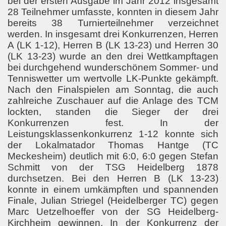
bei der ersten Ausgabe im Jahr 2012 insgesamt
28 Teilnehmer umfasste, konnten in diesem Jahr
bereits 38 Turnierteilnehmer verzeichnet
werden. In insgesamt drei Konkurrenzen, Herren
A (LK 1-12), Herren B (LK 13-23) und Herren 30
(LK 13-23) wurde an den drei Wettkampftagen
bei durchgehend wunderschönem Sommer- und
Tenniswetter um wertvolle LK-Punkte gekämpft.
Nach den Finalspielen am Sonntag, die auch
zahlreiche Zuschauer auf die Anlage des TCM
lockten, standen die Sieger der drei
Konkurrenzen fest. In der
Leistungsklassenkonkurrenz 1-12 konnte sich
der Lokalmatador Thomas Hantge (TC
Meckesheim) deutlich mit 6:0, 6:0 gegen Stefan
Schmitt von der TSG Heidelberg 1878
durchsetzen. Bei den Herren B (LK 13-23)
konnte in einem umkämpften und spannenden
Finale, Julian Striegel (Heidelberger TC) gegen
Marc Uetzelhoeffer von der SG Heidelberg-
Kirchheim gewinnen. In der Konkurrenz der